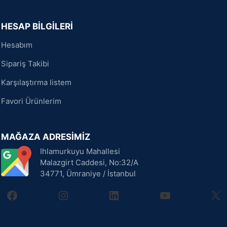
HESAP BİLGİLERİ
Hesabım
Sipariş Takibi
Karşılaştırma listem
Favori Ürünlerim
MAĞAZA ADRESİMİZ
Ihlamurkuyu Mahallesi
Malazgirt Caddesi, No:32/A
34771, Ümraniye / İstanbul
facebook
instagram
linkedin
youtube
X