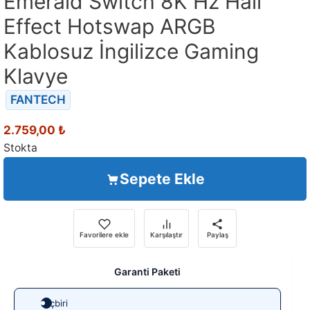
Emerald Switch 8K Hz Hall
Effect Hotswap ARGB
Kablosuz İngilizce Gaming
Klavye
FANTECH
2.759,00
₺
Stokta
Sepete Ekle
Favorilere ekle
Karşılaştır
Paylaş
Garanti Paketi
Hiçbiri