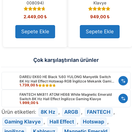
008094)
Klavye
4.50
4.86
2.449,00
₺
949,00
₺
out of 5
out of 5
Sepete Ekle
Sepete Ekle
Çok karşılaştırılan ürünler
DAREU EK60 HE Black %60 YULONG Manyetik Switch
8K Hz Hall Effect Hotswap RGB İngilizce Mekanik Gaming
1.739,00
₺
Klavye
4.80
out
of 5
FANTECH MK811 ATOM HE68 White Magnetic Emerald
Switch 8K Hz Hall Effect İngilizce Gaming Klavye
1.999,00
₺
Ürün etiketleri:
8K Hz
,
ARGB
,
FANTECH
,
Gaming Klavye
,
Hall Effect
,
Hotswap
,
ingilizce
,
Kablosuz
,
Magnetic Emerald
,