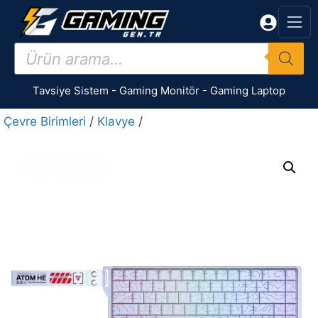
İçeriğe
atla
Products
search
Tavsiye Sistem
-
Gaming Monitör
-
Gaming Laptop
Çevre Birimleri
/
Klavye
/