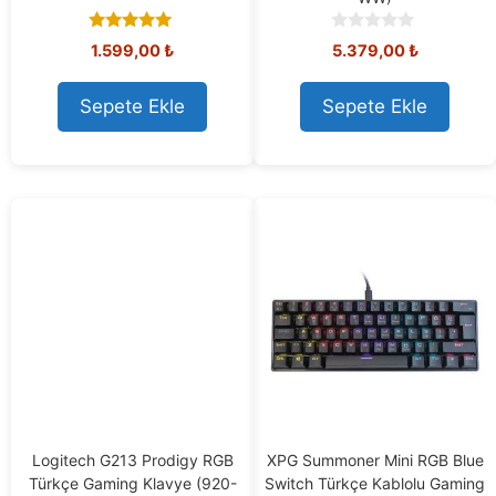
5.00
0
1.599,00
₺
5.379,00
₺
out of 5
o
u
t
Sepete Ekle
Sepete Ekle
o
f
5
Logitech G213 Prodigy RGB
XPG Summoner Mini RGB Blue
Türkçe Gaming Klavye (920-
Switch Türkçe Kablolu Gaming