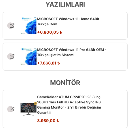
YAZILIMLARI
MICROSOFT Windows 11 Home 64Bit
Türkçe Oem
+
6.800,05
₺
MICROSOFT Windows 11 Pro 64Bit OEM -
Türkçe işletim Sistemi
+
7.868,81
₺
MONİTÖR
GameRaider ATUM GR24F20I 23.8 inç
200Hz 1ms Full HD Adaptive Sync IPS
Gaming Monitör - 2 Yıl Birebir Değişim
Garantili
3.989,00
₺