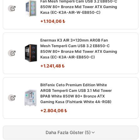
Fan Mesh Temperli Cam USB 3.2 EB850-C
850W 80+ Bronze Mid Tower ATX Gaming
Kasa (EC-K3A-AIR-W-EB850-C)
+
1.104,06
₺
Enermax K3 AIR 3x120mm ARGB Fan
Mesh Temperli Cam USB 3.2 EB850-C
850W 80+ Bronze Mid Tower ATX Gaming
Kasa (EC-K3A-AIR-EB850-C)
+
1.241,48
₺
BitFenix Ceto Premium Edition White
ARGB Temperli Cam USB 3.1 Mid Tower
BPAB White 850W 80+ Bronze ATX
Gaming Kasa (Fishtank White 4A-RGB)
+
2.804,06
₺
Daha Fazla Göster (5)