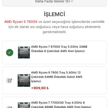
Daha Fazla Göster (5)
İŞLEMCİ
AMD Ryzen 5 7600X
ve üzeri seçeceğiniz işlemcilerde verimlilik
için ek olarak sıvı soğutucu veya hava soğutucu eklemeniz
gerekmektedir.
AMD Ryzen 7 9700X Tray 5.5GHz 32MB
Önbellek 8 Çekirdek AM5 4nm İşlemci
AMD Ryzen 9 7900 Tray 5.4GHz 12
Çekirdek 64MB Önbellek Soket AM5
İşlemci
+
909,60
₺
AMD Ryzen 7 7700X3D Tray 4.5GHz 8
Çekirdek 96MB Önbellek AM5 5nm İşlemci