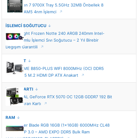
AMD Ryzen 7 9700X Tray 5.5GHz 32MB Önbellek 8
Çekirdek AM5 4nm İşlemci
İŞLEMCİ SOĞUTUCU
Thermalright Frozen Notte 240 ARGB 240mm Intel-
AMD Uyumlu İşlemci Sıvı Soğutucu – 2 Yıl Birebir
Değişim Garantili
ANAKART
ASUS PRIME B850-PLUS WIFI 8000MHz (OC) DDR5
Soket AM5 M.2 HDMI DP ATX Anakart
EKRAN KARTI
ASUS DUAL GeForce RTX 5070 OC 12GB GDDR7 192 Bit
DLSS 4 Ekran Kartı
RAM
XPG Lancer Blade RGB 16GB (1x16GB) 6000MHz CL48
INTEL XMP 3.0 – AMD EXPO DDR5 Bulk Ram