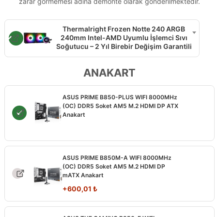
zarar görmemesi adına demonte olarak gönderilmektedir.
Thermalright Frozen Notte 240 ARGB
240mm Intel-AMD Uyumlu İşlemci Sıvı
Soğutucu – 2 Yıl Birebir Değişim Garantili
ANAKART
ASUS PRIME B850-PLUS WIFI 8000MHz
(OC) DDR5 Soket AM5 M.2 HDMI DP ATX
Anakart
ASUS PRIME B850M-A WIFI 8000MHz
(OC) DDR5 Soket AM5 M.2 HDMI DP
mATX Anakart
+
600,01
₺