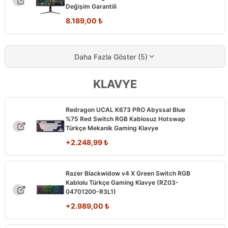
Değişim Garantili
8.189,00
₺
Daha Fazla Göster (5)
KLAVYE
Redragon UCAL K673 PRO Abyssal Blue
%75 Red Switch RGB Kablosuz Hotswap
Türkçe Mekanik Gaming Klavye
+
2.248,99
₺
Razer Blackwidow v4 X Green Switch RGB
Kablolu Türkçe Gaming Klavye (RZ03-
04701200-R3L1)
+
2.989,00
₺