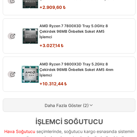
+
2.909,60
₺
AMD Ryzen 7 7800X3D Tray 5.0GHz 8
Çekirdek 96MB Önbellek Soket AM5
İşlemci
+
3.027,14
₺
AMD Ryzen 7 9800X3D Tray 5.2GHz 8
Çekirdek 96MB Önbellek Soket AM5 4nm
İşlemci
+
10.312,44
₺
Daha Fazla Göster (2)
İŞLEMCİ SOĞUTUCU
Hava Soğutucu
seçimlerinde, soğutucu kargo esnasında sistemin