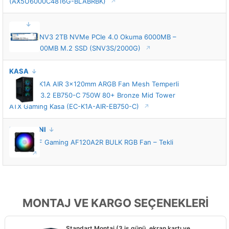
(AX5U6000C4816G-BLABRBK)
SSD
Kingston NV3 2TB NVMe PCIe 4.0 Okuma 6000MB –
Yazma 5000MB M.2 SSD (SNV3S/2000G)
KASA
Enermax K1A AIR 3x120mm ARGB Fan Mesh Temperli
Cam USB 3.2 EB750-C 750W 80+ Bronze Mid Tower
ATX Gaming Kasa (EC-K1A-AIR-EB750-C)
KASA FANI
ASUS TUF Gaming AF120A2R BULK RGB Fan – Tekli
Paket
MONTAJ VE KARGO SEÇENEKLERİ
Standart Montaj (3 iş günü, ekran kartı ve