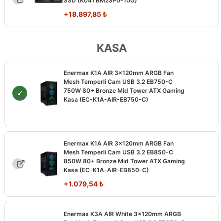
SSD (K04TBM2SP0-10G)
+
18.897,85
₺
KASA
Enermax K1A AIR 3x120mm ARGB Fan
Mesh Temperli Cam USB 3.2 EB750-C
750W 80+ Bronze Mid Tower ATX Gaming
Kasa (EC-K1A-AIR-EB750-C)
Enermax K1A AIR 3x120mm ARGB Fan
Mesh Temperli Cam USB 3.2 EB850-C
850W 80+ Bronze Mid Tower ATX Gaming
Kasa (EC-K1A-AIR-EB850-C)
+
1.079,54
₺
Enermax K3A AIR White 3x120mm ARGB