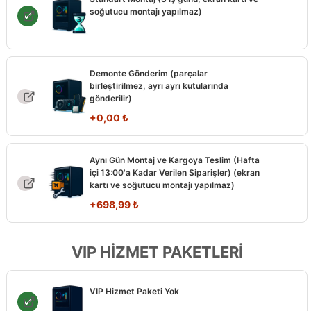
soğutucu montajı yapılmaz)
Demonte Gönderim (parçalar
birleştirilmez, ayrı ayrı kutularında
gönderilir)
+
0,00
₺
Aynı Gün Montaj ve Kargoya Teslim (Hafta
içi 13:00'a Kadar Verilen Siparişler) (ekran
kartı ve soğutucu montajı yapılmaz)
+
698,99
₺
VIP HİZMET PAKETLERİ
VIP Hizmet Paketi Yok