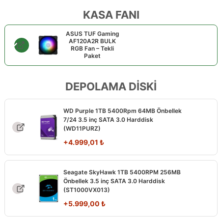
KASA FANI
ASUS TUF Gaming
AF120A2R BULK
RGB Fan – Tekli
Paket
DEPOLAMA DİSKİ
WD Purple 1TB 5400Rpm 64MB Önbellek
7/24 3.5 inç SATA 3.0 Harddisk
(WD11PURZ)
+
4.999,01
₺
Seagate SkyHawk 1TB 5400RPM 256MB
Önbellek 3.5 inç SATA 3.0 Harddisk
(ST1000VX013)
+
5.999,00
₺