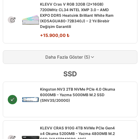
KLEVV Cras V RGB 32GB (2x16GB)
7200MHz CL34 INTEL XMP 3.0 – AMD
EXPO DDR5 Heatsink Brilliant White Ram
(KD5AGUA80-72B340J) – 2 Yıl Birebir
Değişim Garantili
+
15.900,00
₺
Daha Fazla Göster (5)
SSD
Kingston NV3 2TB NVMe PCIe 4.0 Okuma
6000MB – Yazma 5000MB M.2 SSD
(SNV3S/2000G)
KLEVV CRAS 910G 4TB NVMe PCIe Gen4
x4 Okuma 5200MB - Yazma 4800MB M.2