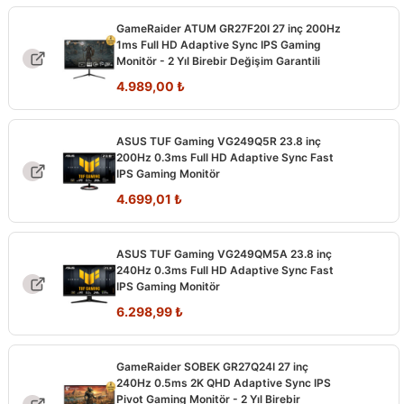
GameRaider ATUM GR27F20I 27 inç 200Hz
1ms Full HD Adaptive Sync IPS Gaming
Monitör - 2 Yıl Birebir Değişim Garantili
4.989,00
₺
ASUS TUF Gaming VG249Q5R 23.8 inç
200Hz 0.3ms Full HD Adaptive Sync Fast
IPS Gaming Monitör
Orijinal
Şu
4.699,01
₺
fiyat:
andaki
5.399,00 ₺.
fiyat:
ASUS TUF Gaming VG249QM5A 23.8 inç
4.699,01 ₺.
240Hz 0.3ms Full HD Adaptive Sync Fast
IPS Gaming Monitör
Orijinal
Şu
6.298,99
₺
fiyat:
andaki
7.099,00 ₺.
fiyat:
GameRaider SOBEK GR27Q24I 27 inç
6.298,99 ₺.
240Hz 0.5ms 2K QHD Adaptive Sync IPS
Pivot Gaming Monitör - 2 Yıl Birebir