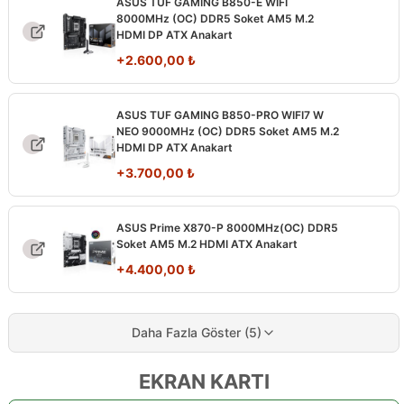
ASUS TUF GAMING B850-E WIFI
8000MHz (OC) DDR5 Soket AM5 M.2
HDMI DP ATX Anakart
+
2.600,00
₺
ASUS TUF GAMING B850-PRO WIFI7 W
NEO 9000MHz (OC) DDR5 Soket AM5 M.2
HDMI DP ATX Anakart
+
3.700,00
₺
ASUS Prime X870-P 8000MHz(OC) DDR5
Soket AM5 M.2 HDMI ATX Anakart
+
4.400,00
₺
Daha Fazla Göster (5)
EKRAN KARTI