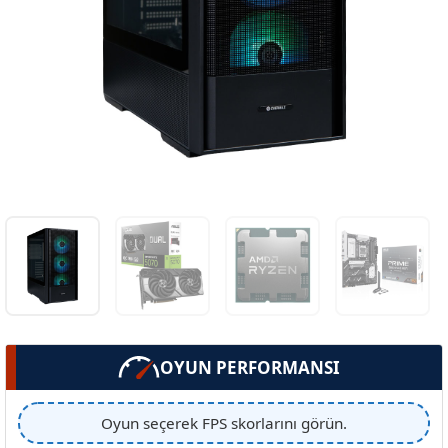
OYUN PERFORMANSI
Oyun seçerek FPS skorlarını görün.