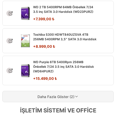
WD 2 TB 5400RPM 64MB Önbellek 7/24
3.5 inç SATA 3.0 Harddisk (WD23PURZ)
+
7.399,00
₺
Toshiba S300 HDWT840UZSVA 4TB
256MB 5400RPM 3,5″ SATA 3.0 Harddisk
+
8.999,00
₺
WD Purple 6TB 5400Rpm 256MB
Önbellek 7/24 3.5 inç SATA 3.0 Harddisk
(WD64PURZ)
+
15.499,00
₺
Daha Fazla Göster (2)
İŞLETİM SİSTEMİ VE OFFİCE