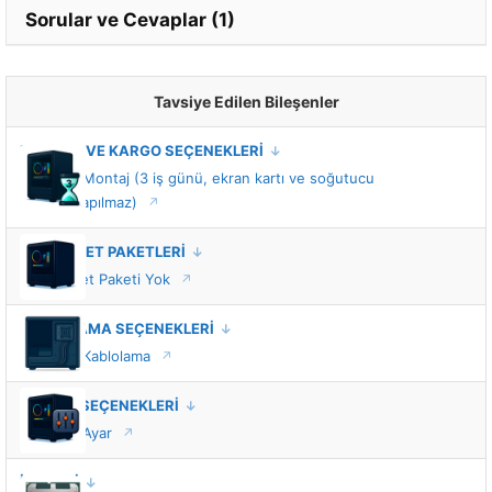
Sorular ve Cevaplar (1)
Tavsiye Edilen Bileşenler
MONTAJ VE KARGO SEÇENEKLERİ
Standart Montaj (3 iş günü, ekran kartı ve soğutucu
montajı yapılmaz)
VIP HİZMET PAKETLERİ
VIP Hizmet Paketi Yok
KABLOLAMA SEÇENEKLERİ
Standart Kablolama
TUNING SEÇENEKLERİ
Standart Ayar
İŞLEMCİ