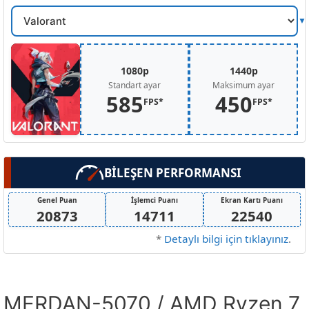
Oyun
Secin
1080p
1440p
Standart ayar
Maksimum ayar
585
450
FPS*
FPS*
BİLEŞEN PERFORMANSI
Genel Puan
İşlemci Puanı
Ekran Kartı Puanı
20873
14711
22540
*
Detaylı bilgi için tıklayınız
.
MERDAN-5070 / AMD Ryzen 7