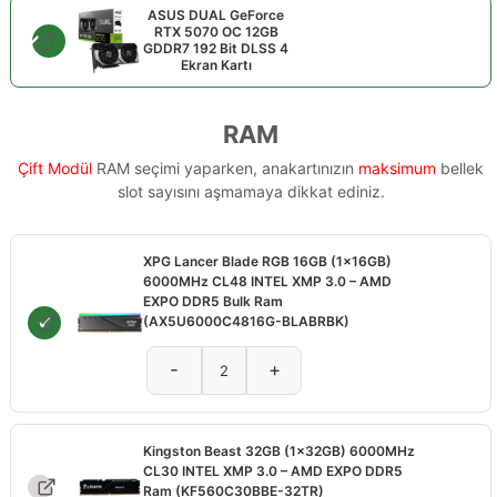
ASUS DUAL GeForce
RTX 5070 OC 12GB
GDDR7 192 Bit DLSS 4
Ekran Kartı
RAM
Çift Modül
RAM seçimi yaparken, anakartınızın
maksimum
bellek
slot sayısını aşmamaya dikkat ediniz.
XPG Lancer Blade RGB 16GB (1x16GB)
6000MHz CL48 INTEL XMP 3.0 – AMD
EXPO DDR5 Bulk Ram
(AX5U6000C4816G-BLABRBK)
-
+
Kingston Beast 32GB (1x32GB) 6000MHz
CL30 INTEL XMP 3.0 – AMD EXPO DDR5
Ram (KF560C30BBE-32TR)