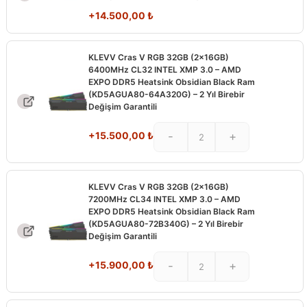
+
14.500,00
₺
KLEVV Cras V RGB 32GB (2x16GB)
6400MHz CL32 INTEL XMP 3.0 – AMD
EXPO DDR5 Heatsink Obsidian Black Ram
(KD5AGUA80-64A320G) – 2 Yıl Birebir
Değişim Garantili
+
15.500,00
₺
-
+
KLEVV Cras V RGB 32GB (2x16GB)
7200MHz CL34 INTEL XMP 3.0 – AMD
EXPO DDR5 Heatsink Obsidian Black Ram
(KD5AGUA80-72B340G) – 2 Yıl Birebir
Değişim Garantili
+
15.900,00
₺
-
+