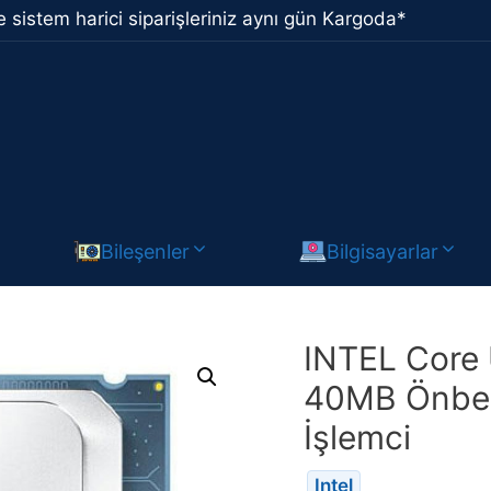
 sistem harici siparişleriniz aynı gün Kargoda*
Bileşenler
Bilgisayarlar
INTEL Core 
40MB Önbel
İşlemci
Intel