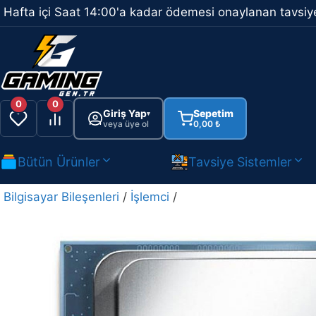
İçeriğe
Hafta içi Saat 14:00'a kadar ödemesi onaylanan tavsiye
atla
0
0
Giriş Yap
Sepetim
▾
veya üye ol
0,00
₺
Bütün Ürünler
Tavsiye Sistemler
Bilgisayar Bileşenleri
/
İşlemci
/