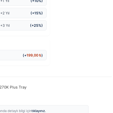
+1 Yıl
(+10%)
+2 Yıl
(+15%)
 +3 Yıl
(+25%)
(+
199,00
₺
)
 270K Plus Tray
tıklayınız.
nda detaylı bilgi için