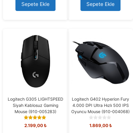
t
t
Sepete Ekle
Sepete Ekle
o
o
f
f
5
5
Logitech G305 LIGHTSPEED
Logitech G402 Hyperion Fury
Siyah Kablosuz Gaming
4.000 DPI Ultra Hızlı 500 IPS
Mouse (910-005283)
Oyuncu Mouse (910-004068)
5.00
0
2.199,00
₺
1.869,00
₺
out of 5
o