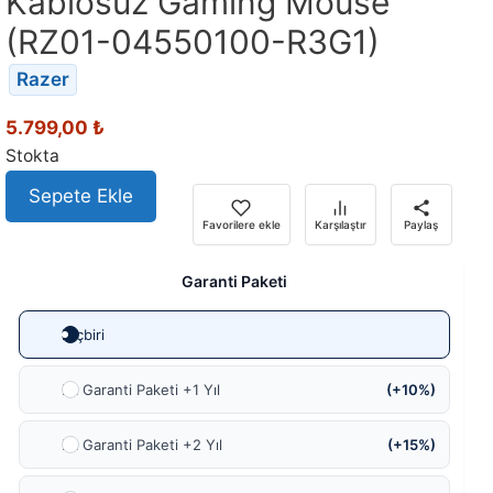
Kablosuz Gaming Mouse
(RZ01-04550100-R3G1)
Razer
5.799,00
₺
Stokta
Sepete Ekle
Favorilere ekle
Karşılaştır
Paylaş
Garanti Paketi
Hiçbiri
Ek Garanti Paketi +1 Yıl
(+10%)
Ek Garanti Paketi +2 Yıl
(+15%)