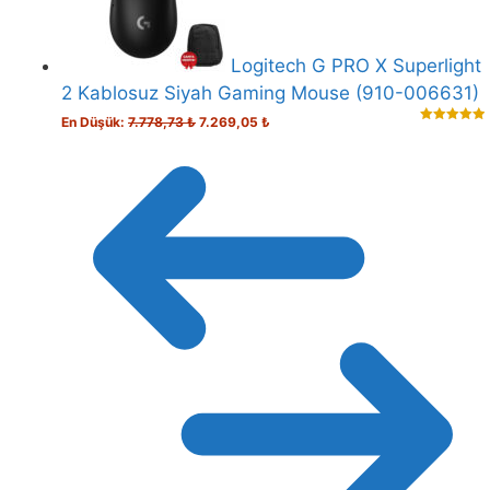
Logitech G PRO X Superlight
2 Kablosuz Siyah Gaming Mouse (910-006631)
Orijinal
Şu
En Düşük:
7.778,73
₺
7.269,05
₺
5.00
out of
fiyat:
andaki
5
7.778,73 ₺.
fiyat:
7.269,05 ₺.