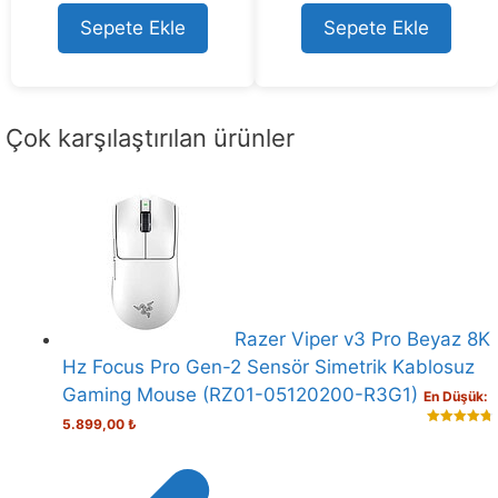
u
t
Sepete Ekle
Sepete Ekle
o
f
5
Çok karşılaştırılan ürünler
Razer Viper v3 Pro Beyaz 8K
Hz Focus Pro Gen-2 Sensör Simetrik Kablosuz
Gaming Mouse (RZ01-05120200-R3G1)
En Düşük:
5.899,00
₺
4.83
out
of 5