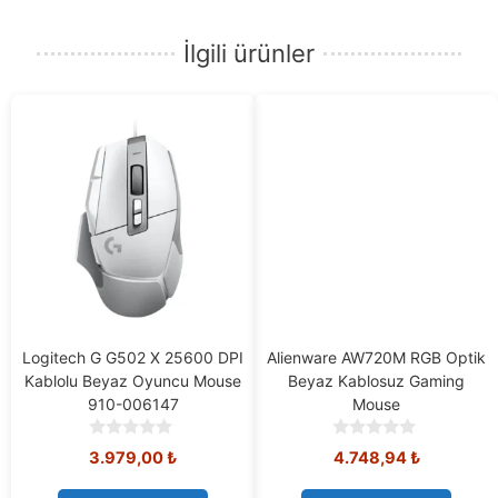
İlgili ürünler
Logitech G G502 X 25600 DPI
Alienware AW720M RGB Optik
Kablolu Beyaz Oyuncu Mouse
Beyaz Kablosuz Gaming
910-006147
Mouse
0
0
3.979,00
₺
4.748,94
₺
o
o
u
u