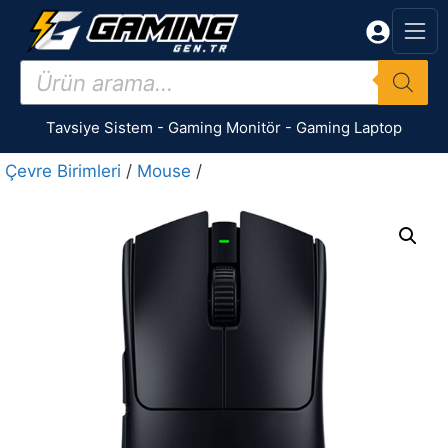
İçeriğe
atla
Products
search
Tavsiye Sistem
-
Gaming Monitör
-
Gaming Laptop
Çevre Birimleri
/
Mouse
/