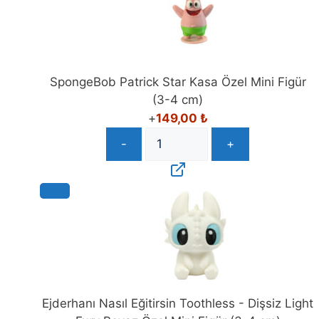
SpongeBob Patrick Star Kasa Özel Mini Figür
(3-4 cm)
+
149,00
₺
-
+
Ejderhanı Nasıl Eğitirsin Toothless - Dişsiz Light