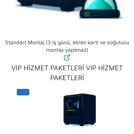
Standart Montaj (3 iş günü, ekran kartı ve soğutucu
montajı yapılmaz)
Standart
Montaj
VIP HİZMET PAKETLERİ
VIP HİZMET
(3
PAKETLERİ
iş
günü,
ekran
kartı
ve
soğutucu
montajı
yapılmaz)