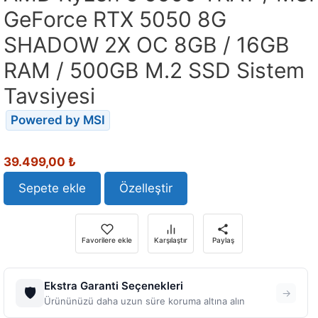
GeForce RTX 5050 8G
SHADOW 2X OC 8GB / 16GB
RAM / 500GB M.2 SSD Sistem
Tavsiyesi
Powered by MSI
Orijinal
Şu
39.499,00
₺
fiyat:
andaki
43.892,90 ₺.
fiyat:
Sepete ekle
Özelleştir
39.499,00 ₺.
Favorilere ekle
Karşılaştır
Paylaş
Ekstra Garanti Seçenekleri
🛡️
→
Ürününüzü daha uzun süre koruma altına alın