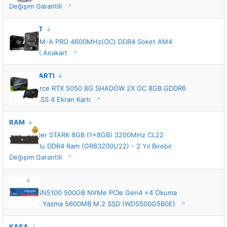
Değişim Garantili
ANAKART
MSI A520M-A PRO 4600MHz(OC) DDR4 Soket AM4
M.2 mATX Anakart
EKRAN KARTI
MSI GeForce RTX 5050 8G SHADOW 2X OC 8GB GDDR6
128 Bit DLSS 4 Ekran Kartı
RAM
GameRaider STARK 8GB (1x8GB) 3200MHz CL22
Soğutuculu DDR4 Ram (GR83200U22) - 2 Yıl Birebir
Değişim Garantili
SSD
WD Blue SN5100 500GB NVMe PCIe Gen4 x4 Okuma
6600MB - Yazma 5600MB M.2 SSD (WDS500G5B0E)
KASA