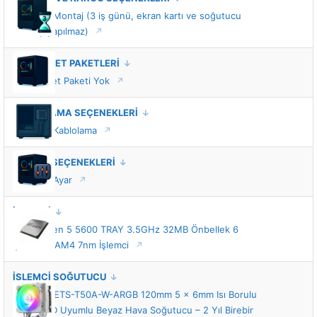
Standart Montaj (3 iş günü, ekran kartı ve soğutucu
montajı yapılmaz)
VIP HİZMET PAKETLERİ
VIP Hizmet Paketi Yok
KABLOLAMA SEÇENEKLERİ
Standart Kablolama
TUNING SEÇENEKLERİ
Standart Ayar
İŞLEMCİ
AMD Ryzen 5 5600 TRAY 3.5GHz 32MB Önbellek 6
Çekirdek AM4 7nm İşlemci
İŞLEMCİ SOĞUTUCU
Enermax ETS-T50A-W-ARGB 120mm 5 x 6mm Isı Borulu
Intel-AMD Uyumlu Beyaz Hava Soğutucu – 2 Yıl Birebir