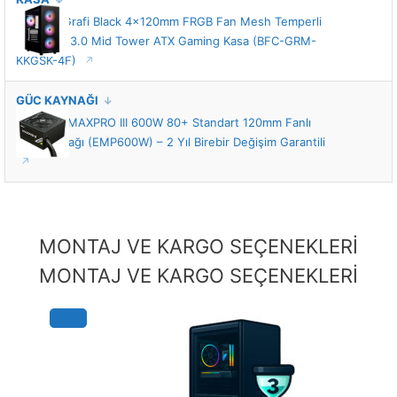
BitFenix Grafi Black 4x120mm FRGB Fan Mesh Temperli
Cam USB 3.0 Mid Tower ATX Gaming Kasa (BFC-GRM-
KKGSK-4F)
GÜÇ KAYNAĞI
Enermax MAXPRO III 600W 80+ Standart 120mm Fanlı
Güç Kaynağı (EMP600W) – 2 Yıl Birebir Değişim Garantili
MONTAJ VE KARGO SEÇENEKLERİ
MONTAJ VE KARGO SEÇENEKLERİ