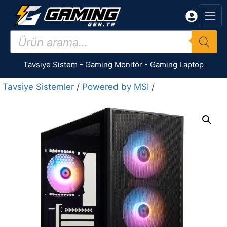
İçeriğe
atla
Products
search
Tavsiye Sistem
-
Gaming Monitör
-
Gaming Laptop
Tavsiye Sistemler
/
Powered by MSI
/