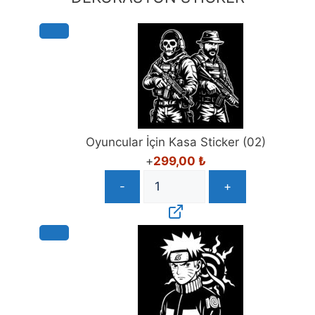
Oyuncular İçin Kasa Sticker (02)
+
299,00
₺
-
+