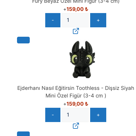
Fury Beyaz Özel Mini Figür (3-4 cm)
+
159,00
₺
-
+
Ejderhanı Nasıl Eğitirsin Toothless - Dişsiz Siyah
Mini Özel Figür (3-4 cm )
+
159,00
₺
-
+