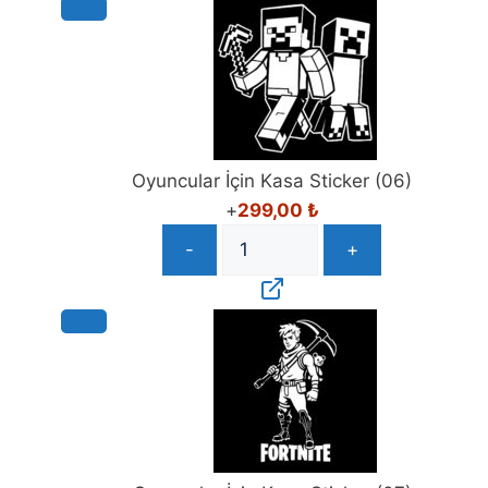
Oyuncular İçin Kasa Sticker (06)
+
299,00
₺
-
+