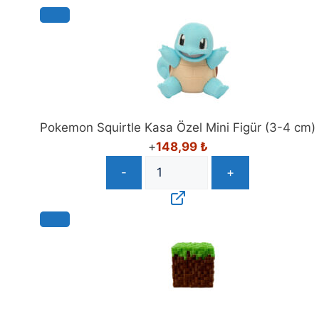
Pokemon Squirtle Kasa Özel Mini Figür (3-4 cm)
+
148,99
₺
-
+
Minecraft Piksel Çim Blok Kasa Özel Mini Figür