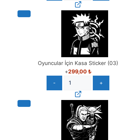
Oyuncular İçin Kasa Sticker (03)
+
299,00
₺
-
+