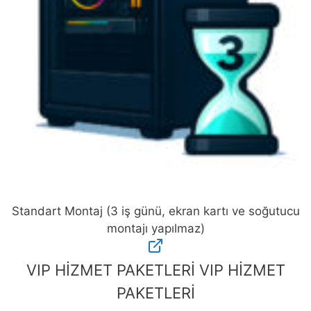
Standart Montaj (3 iş günü, ekran kartı ve soğutucu
montajı yapılmaz)
Standart
Montaj
VIP HİZMET PAKETLERİ
VIP HİZMET
(3
PAKETLERİ
iş
günü,
ekran