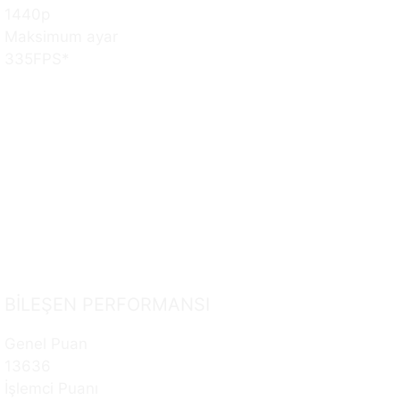
1440p
Maksimum ayar
335
FPS*
BİLEŞEN PERFORMANSI
Genel Puan
13636
İşlemci Puanı
13274