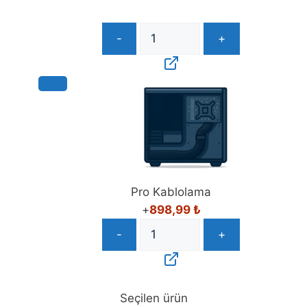
-
+
Pro Kablolama
+
898,99
₺
-
+
Seçilen ürün
Standart Kablolama