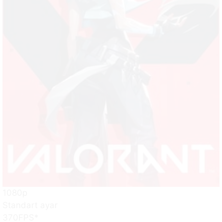
1080p
Standart ayar
370
FPS*