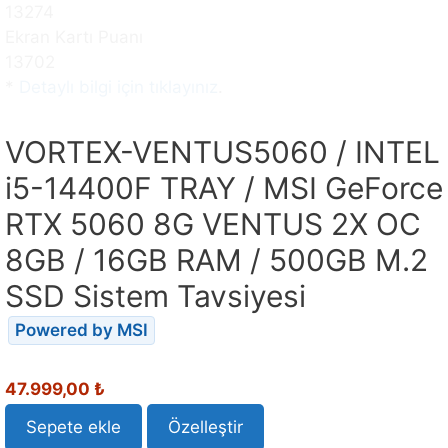
Ekran Kartı Puanı
13702
*
Detaylı bilgi için tıklayınız
.
VORTEX-VENTUS5060 / INTEL
i5-14400F TRAY / MSI GeForce
RTX 5060 8G VENTUS 2X OC
8GB / 16GB RAM / 500GB M.2
SSD Sistem Tavsiyesi
Powered by MSI
47.999,00
₺
Sepete ekle
Özelleştir