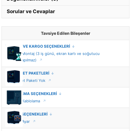
Sorular ve Cevaplar
Tavsiye Edilen Bileşenler
MONTAJ VE KARGO SEÇENEKLERİ
Standart Montaj (3 iş günü, ekran kartı ve soğutucu
montajı yapılmaz)
VIP HİZMET PAKETLERİ
VIP Hizmet Paketi Yok
KABLOLAMA SEÇENEKLERİ
Standart Kablolama
TUNING SEÇENEKLERİ
Standart Ayar
İŞLEMCİ