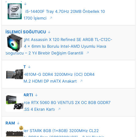
Intel Core i5-14400F Tray 4.7GHz 20MB Önbellek 10
Çekirdek 1700 İşlemci
İŞLEMCİ SOĞUTUCU
Thermalright Assassin X 120 Refined SE ARGB TL-C12C-
S 120mm 4 x 6mm Isı Borulu Intel-AMD Uyumlu Hava
Soğutucu – 2 Yıl Birebir Değişim Garantili
ANAKART
MSI PRO H610M-G DDR4 3200MHz (OC) DDR4
LGA1700 M.2 HDMI DP mATX Anakart
EKRAN KARTI
MSI GeForce RTX 5060 8G VENTUS 2X OC 8GB GDDR7
128 Bit DLSS 4 Ekran Kartı
RAM
GameRaider STARK 8GB (1x8GB) 3200MHz CL22
Soğutuculu DDR4 Ram (GR83200U22) - 2 Yıl Birebir
Değişim Garantili