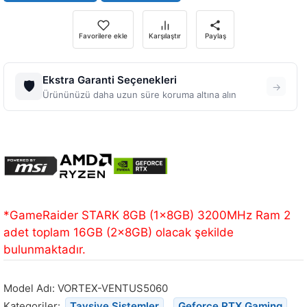
Favorilere ekle
Karşılaştır
Paylaş
Ekstra Garanti Seçenekleri
🛡️
→
Ürününüzü daha uzun süre koruma altına alın
*GameRaider STARK 8GB (1x8GB) 3200MHz Ram 2
adet toplam 16GB (2x8GB) olacak şekilde
bulunmaktadır.
Model Adı:
VORTEX-VENTUS5060
Kategoriler:
Tavsiye Sistemler
,
Geforce RTX Gaming
,
Powered by MSI