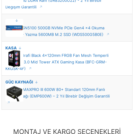
SSD
WD Blue SN5100 500GB NVMe PCIe Gen4 x4 Okuma
6600MB - Yazma 5600MB M.2 SSD (WDS500G5B0E)
KASA
BitFenix Grafi Black 4x120mm FRGB Fan Mesh Temperli
Cam USB 3.0 Mid Tower ATX Gaming Kasa (BFC-GRM-
KKGSK-4F)
GÜÇ KAYNAĞI
Enermax MAXPRO III 600W 80+ Standart 120mm Fanlı
Güç Kaynağı (EMP600W) – 2 Yıl Birebir Değişim Garantili
MONTAJ VE KARGO SEÇENEKLERİ
MONTAJ VE KARGO SEÇENEKLERİ