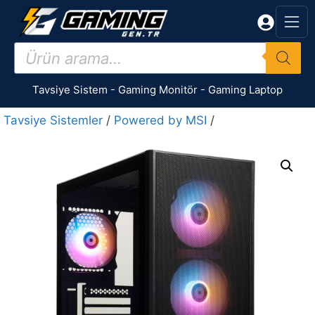
İçeriğe
atla
Products
search
Tavsiye Sistem
-
Gaming Monitör
-
Gaming Laptop
Tavsiye Sistemler
/
Powered by MSI
/