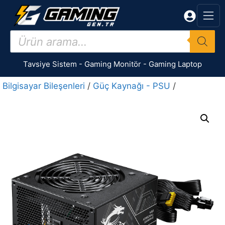
İçeriğe
atla
Products
search
Tavsiye Sistem
-
Gaming Monitör
-
Gaming Laptop
Bilgisayar Bileşenleri
/
Güç Kaynağı - PSU
/