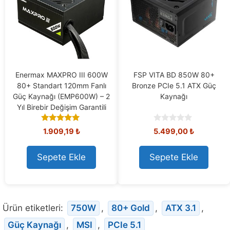
Enermax MAXPRO III 600W
FSP VITA BD 850W 80+
80+ Standart 120mm Fanlı
Bronze PCIe 5.1 ATX Güç
Güç Kaynağı (EMP600W) – 2
Kaynağı
Yıl Birebir Değişim Garantili
5.00
0
1.909,19
₺
5.499,00
₺
out of 5
o
u
t
Sepete Ekle
Sepete Ekle
o
f
5
Ürün etiketleri:
750W
,
80+ Gold
,
ATX 3.1
,
Güç Kaynağı
,
MSI
,
PCIe 5.1