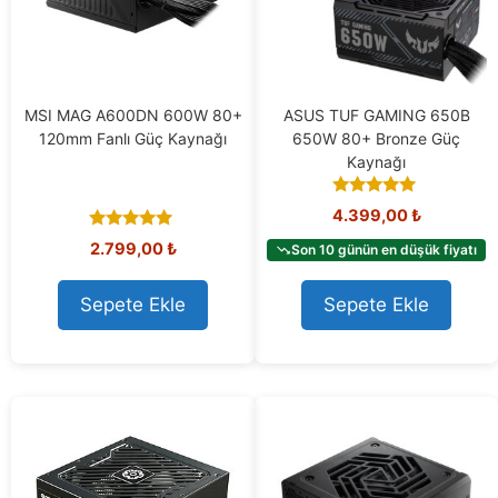
MSI MAG A600DN 600W 80+
ASUS TUF GAMING 650B
120mm Fanlı Güç Kaynağı
650W 80+ Bronze Güç
Kaynağı
4.90
4.399,00
₺
out of 5
5.00
2.799,00
₺
Son 10 günün en düşük fiyatı
out of 5
Sepete Ekle
Sepete Ekle