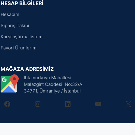
HESAP BİLGİLERİ
Hesabım
Sipariş Takibi
Karşılaştırma listem
Favori Ürünlerim
MAĞAZA ADRESİMİZ
Ihlamurkuyu Mahallesi
Malazgirt Caddesi, No:32/A
34771, Ümraniye / İstanbul
facebook
instagram
linkedin
youtube
X