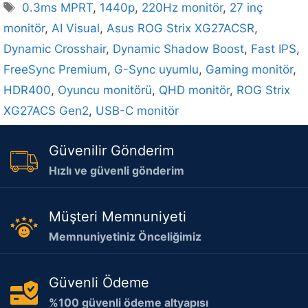
Etiketler
0.3ms MPRT
,
1440p
,
220Hz monitör
,
27 inç
monitör
,
AI Visual
,
Asus ROG Strix XG27ACSR
,
Dynamic Crosshair
,
Dynamic Shadow Boost
,
Fast IPS
,
FreeSync Premium
,
G-Sync uyumlu
,
Gaming monitör
,
HDR400
,
Oyuncu monitörü
,
QHD monitör
,
ROG Strix
XG27ACS Gen2
,
USB-C monitör
Güvenilir Gönderim
Hızlı ve güvenli gönderim
Müşteri Memnuniyeti
Memnuniyetiniz Önceliğimiz
Güvenli Ödeme
%100 güvenli ödeme altyapısı