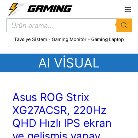
İçeriğe
atla
Products
search
Tavsiye Sistem
-
Gaming Monitör
-
Gaming Laptop
AI VISUAL
Asus ROG Strix
XG27ACSR, 220Hz
QHD Hızlı IPS ekran
ve gelişmiş yapay