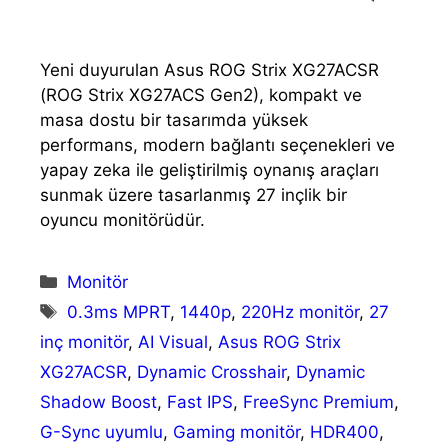
Yeni duyurulan Asus ROG Strix XG27ACSR
(ROG Strix XG27ACS Gen2), kompakt ve
masa dostu bir tasarımda yüksek
performans, modern bağlantı seçenekleri ve
yapay zeka ile geliştirilmiş oynanış araçları
sunmak üzere tasarlanmış 27 inçlik bir
oyuncu monitörüdür.
Kategoriler
Monitör
Etiketler
0.3ms MPRT
,
1440p
,
220Hz monitör
,
27
inç monitör
,
AI Visual
,
Asus ROG Strix
XG27ACSR
,
Dynamic Crosshair
,
Dynamic
Shadow Boost
,
Fast IPS
,
FreeSync Premium
,
G-Sync uyumlu
,
Gaming monitör
,
HDR400
,