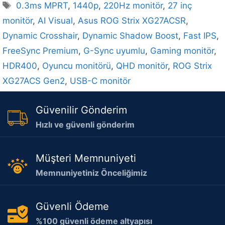
Etiketler
0.3ms MPRT
,
1440p
,
220Hz monitör
,
27 inç
monitör
,
AI Visual
,
Asus ROG Strix XG27ACSR
,
Dynamic Crosshair
,
Dynamic Shadow Boost
,
Fast IPS
,
FreeSync Premium
,
G-Sync uyumlu
,
Gaming monitör
,
HDR400
,
Oyuncu monitörü
,
QHD monitör
,
ROG Strix
XG27ACS Gen2
,
USB-C monitör
Güvenilir Gönderim
Hızlı ve güvenli gönderim
Müşteri Memnuniyeti
Memnuniyetiniz Önceliğimiz
Güvenli Ödeme
%100 güvenli ödeme altyapısı