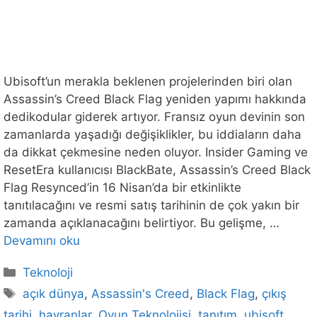
Ubisoft’un merakla beklenen projelerinden biri olan
Assassin’s Creed Black Flag yeniden yapımı hakkında
dedikodular giderek artıyor. Fransız oyun devinin son
zamanlarda yaşadığı değişiklikler, bu iddiaların daha
da dikkat çekmesine neden oluyor. Insider Gaming ve
ResetEra kullanıcısı BlackBate, Assassin’s Creed Black
Flag Resynced’in 16 Nisan’da bir etkinlikte
tanıtılacağını ve resmi satış tarihinin de çok yakın bir
zamanda açıklanacağını belirtiyor. Bu gelişme, …
Devamını oku
Kategoriler
Teknoloji
Etiketler
açık dünya
,
Assassin's Creed
,
Black Flag
,
çıkış
tarihi
,
hayranlar
,
Oyun Teknolojisi
,
tanıtım
,
ubisoft
,