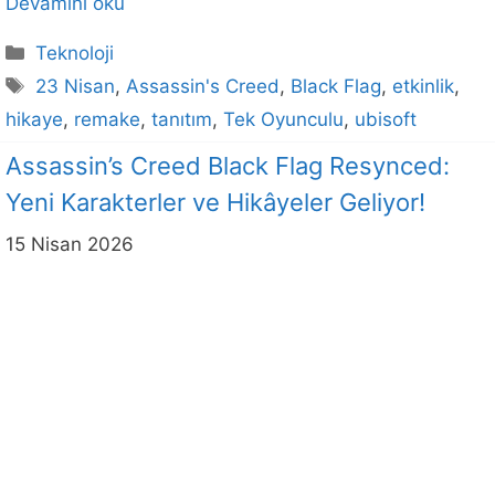
Devamını oku
Kategoriler
Teknoloji
Etiketler
23 Nisan
,
Assassin's Creed
,
Black Flag
,
etkinlik
,
hikaye
,
remake
,
tanıtım
,
Tek Oyunculu
,
ubisoft
Assassin’s Creed Black Flag Resynced:
Yeni Karakterler ve Hikâyeler Geliyor!
15 Nisan 2026