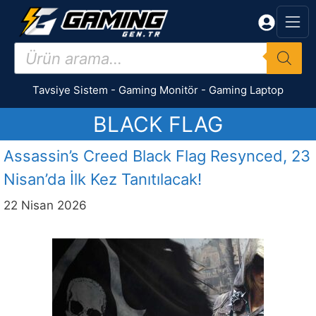
İçeriğe
atla
Products
search
Tavsiye Sistem
-
Gaming Monitör
-
Gaming Laptop
BLACK FLAG
Assassin’s Creed Black Flag Resynced, 23
Nisan’da İlk Kez Tanıtılacak!
22 Nisan 2026