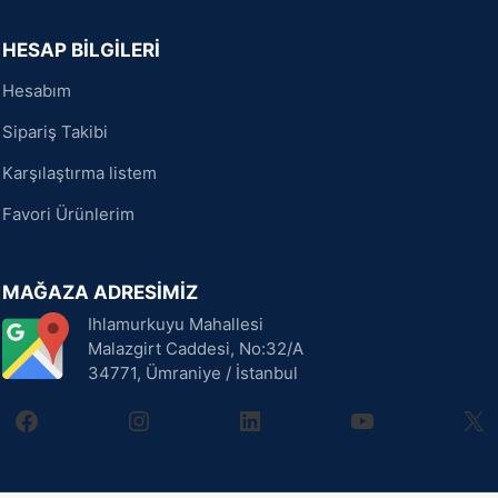
HESAP BİLGİLERİ
Hesabım
Sipariş Takibi
Karşılaştırma listem
Favori Ürünlerim
MAĞAZA ADRESİMİZ
Ihlamurkuyu Mahallesi
Malazgirt Caddesi, No:32/A
34771, Ümraniye / İstanbul
facebook
instagram
linkedin
youtube
X