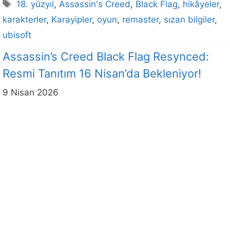
Etiketler
18. yüzyıl
,
Assassin's Creed
,
Black Flag
,
hikâyeler
,
karakterler
,
Karayipler
,
oyun
,
remaster
,
sızan bilgiler
,
ubisoft
Assassin’s Creed Black Flag Resynced:
Resmi Tanıtım 16 Nisan’da Bekleniyor!
9 Nisan 2026