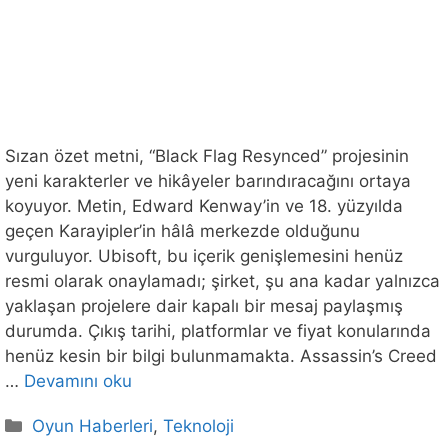
Sızan özet metni, “Black Flag Resynced” projesinin
yeni karakterler ve hikâyeler barındıracağını ortaya
koyuyor. Metin, Edward Kenway’in ve 18. yüzyılda
geçen Karayipler’in hâlâ merkezde olduğunu
vurguluyor. Ubisoft, bu içerik genişlemesini henüz
resmi olarak onaylamadı; şirket, şu ana kadar yalnızca
yaklaşan projelere dair kapalı bir mesaj paylaşmış
durumda. Çıkış tarihi, platformlar ve fiyat konularında
henüz kesin bir bilgi bulunmamakta. Assassin’s Creed
…
Devamını oku
Kategoriler
Oyun Haberleri
,
Teknoloji