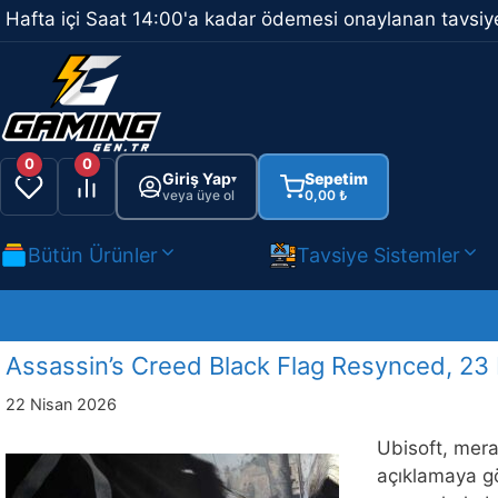
İçeriğe
Hafta içi Saat 14:00'a kadar ödemesi onaylanan tavsiye
atla
0
0
Giriş Yap
Sepetim
▾
veya üye ol
0,00
₺
Bütün Ürünler
Tavsiye Sistemler
Assassin’s Creed Black Flag Resynced, 23 N
22 Nisan 2026
Ubisoft, mera
açıklamaya gör