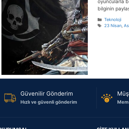
oyuncularla b
bilginin payl
Kategoriler
Teknoloji
Etiketler
23 Nisan
,
As
Güvenilir Gönderim
Müş
Hızlı ve güvenli gönderim
Memn