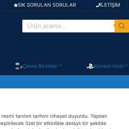
SIK SORULAN SORULAR
İLETİŞİM
Products
search
Çevre Birimleri
Konsol-Hobi
resmi tanıtım tarihini nihayet duyurdu. Yapılan
irilecek özel bir etkinlikle detaylı bir şekilde