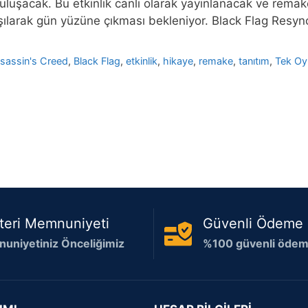
uluşacak. Bu etkinlik canlı olarak yayınlanacak ve remake
aşılarak gün yüzüne çıkması bekleniyor. Black Flag Resy
sassin's Creed
,
Black Flag
,
etkinlik
,
hikaye
,
remake
,
tanıtım
,
Tek Oy
teri Memnuniyeti
Güvenli Ödeme
uniyetiniz Önceliğimiz
%100 güvenli ödeme