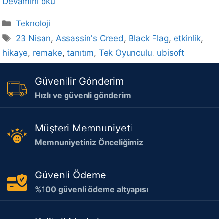
Devamını oku
Kategoriler
Teknoloji
Etiketler
23 Nisan
,
Assassin's Creed
,
Black Flag
,
etkinlik
,
hikaye
,
remake
,
tanıtım
,
Tek Oyunculu
,
ubisoft
Güvenilir Gönderim
Hızlı ve güvenli gönderim
Müşteri Memnuniyeti
Memnuniyetiniz Önceliğimiz
Güvenli Ödeme
%100 güvenli ödeme altyapısı