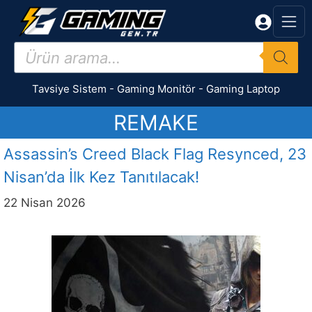
İçeriğe
atla
Products
search
Tavsiye Sistem
-
Gaming Monitör
-
Gaming Laptop
REMAKE
Assassin’s Creed Black Flag Resynced, 23
Nisan’da İlk Kez Tanıtılacak!
22 Nisan 2026