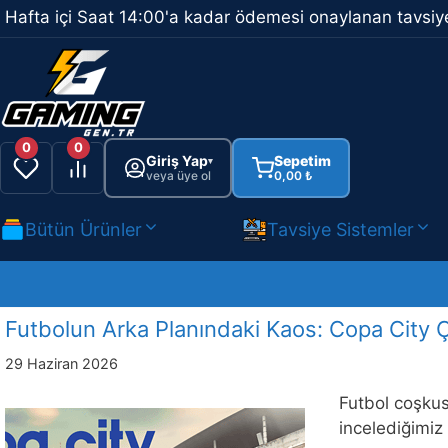
İçeriğe
Hafta içi Saat 14:00'a kadar ödemesi onaylanan tavsiye
atla
0
0
Giriş Yap
Sepetim
▾
veya üye ol
0,00
₺
Bütün Ürünler
Tavsiye Sistemler
Futbolun Arka Planındaki Kaos: Copa City Çı
29 Haziran 2026
Futbol coşkus
incelediğimiz