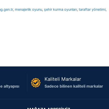
g.gen.tr
,
menajerlik oyunu
,
şehir kurma oyunları
,
taraftar yönetimi
,
Kaliteli Markalar
 altyapısı
Sadece bilinen kaliteli markalar