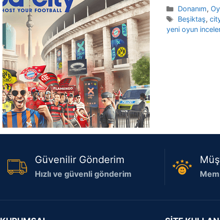
Kategoriler
Donanım
,
Oy
Etiketler
Beşiktaş
,
cit
yeni oyun incele
Güvenilir Gönderim
Müş
Hızlı ve güvenli gönderim
Memn