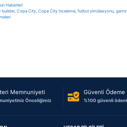
un Haberleri
y builder
,
Copa City
,
Copa City inceleme
,
futbol simülasyonu
,
gamin
meleri
teri Memnuniyeti
Güvenli Ödeme
uniyetiniz Önceliğimiz
%100 güvenli ödeme