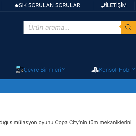
SIK SORULAN SORULAR
İLETİŞİM
Products
search
Çevre Birimleri
Konsol-Hobi
aldığı simülasyon oyunu Copa City’nin tüm mekaniklerini