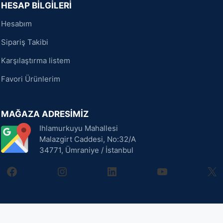
HESAP BİLGİLERİ
Hesabım
Sipariş Takibi
Karşılaştırma listem
Favori Ürünlerim
MAĞAZA ADRESİMİZ
Ihlamurkuyu Mahallesi
Malazgirt Caddesi, No:32/A
34771, Ümraniye / İstanbul
facebook
instagram
linkedin
youtube
X