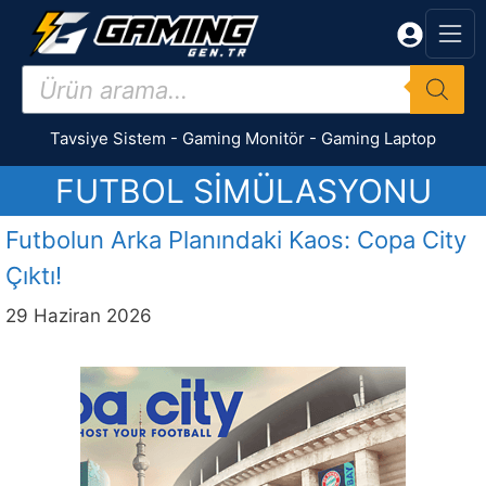
İçeriğe
atla
Products
search
Tavsiye Sistem
-
Gaming Monitör
-
Gaming Laptop
FUTBOL SIMÜLASYONU
Futbolun Arka Planındaki Kaos: Copa City
Çıktı!
29 Haziran 2026