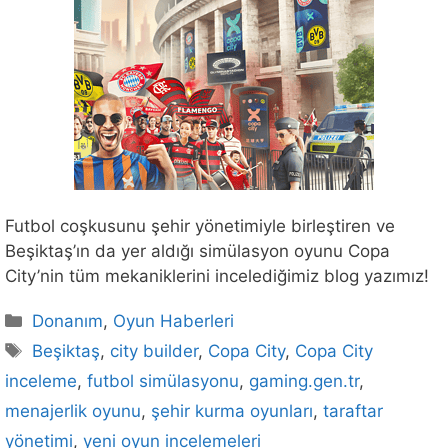
Futbol coşkusunu şehir yönetimiyle birleştiren ve
Beşiktaş’ın da yer aldığı simülasyon oyunu Copa
City’nin tüm mekaniklerini incelediğimiz blog yazımız!
Kategoriler
Donanım
,
Oyun Haberleri
Etiketler
Beşiktaş
,
city builder
,
Copa City
,
Copa City
inceleme
,
futbol simülasyonu
,
gaming.gen.tr
,
menajerlik oyunu
,
şehir kurma oyunları
,
taraftar
yönetimi
,
yeni oyun incelemeleri