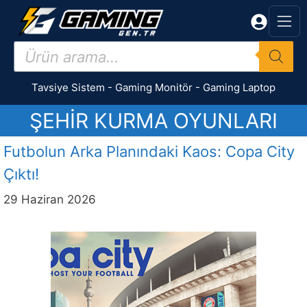
İçeriğe
atla
Products
search
Tavsiye Sistem
-
Gaming Monitör
-
Gaming Laptop
ŞEHIR KURMA OYUNLARI
Futbolun Arka Planındaki Kaos: Copa City
Çıktı!
29 Haziran 2026