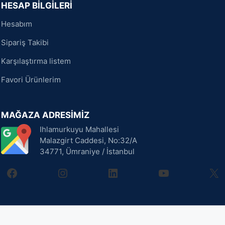
HESAP BİLGİLERİ
Hesabım
Sipariş Takibi
Karşılaştırma listem
Favori Ürünlerim
MAĞAZA ADRESİMİZ
Ihlamurkuyu Mahallesi
Malazgirt Caddesi, No:32/A
34771, Ümraniye / İstanbul
facebook
instagram
linkedin
youtube
X