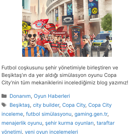
Futbol coşkusunu şehir yönetimiyle birleştiren ve
Beşiktaş’ın da yer aldığı simülasyon oyunu Copa
City’nin tüm mekaniklerini incelediğimiz blog yazımız!
Kategoriler
Donanım
,
Oyun Haberleri
Etiketler
Beşiktaş
,
city builder
,
Copa City
,
Copa City
inceleme
,
futbol simülasyonu
,
gaming.gen.tr
,
menajerlik oyunu
,
şehir kurma oyunları
,
taraftar
yönetimi
,
yeni oyun incelemeleri