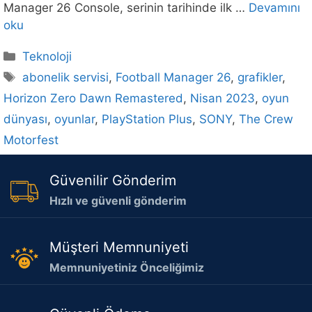
Manager 26 Console, serinin tarihinde ilk …
Devamını
oku
Kategoriler
Teknoloji
Etiketler
abonelik servisi
,
Football Manager 26
,
grafikler
,
Horizon Zero Dawn Remastered
,
Nisan 2023
,
oyun
dünyası
,
oyunlar
,
PlayStation Plus
,
SONY
,
The Crew
Motorfest
Güvenilir Gönderim
Hızlı ve güvenli gönderim
Müşteri Memnuniyeti
Memnuniyetiniz Önceliğimiz