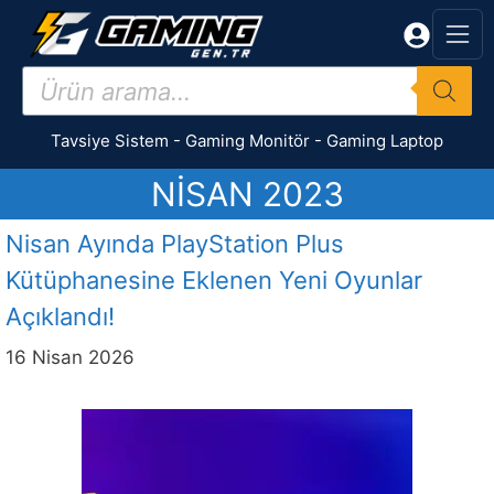
İçeriğe
atla
Products
search
Tavsiye Sistem
-
Gaming Monitör
-
Gaming Laptop
NISAN 2023
Nisan Ayında PlayStation Plus
Kütüphanesine Eklenen Yeni Oyunlar
Açıklandı!
16 Nisan 2026