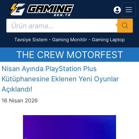
İçeriğe
atla
Products
search
Tavsiye Sistem
-
Gaming Monitör
-
Gaming Laptop
THE CREW MOTORFEST
Nisan Ayında PlayStation Plus
Kütüphanesine Eklenen Yeni Oyunlar
Açıklandı!
16 Nisan 2026