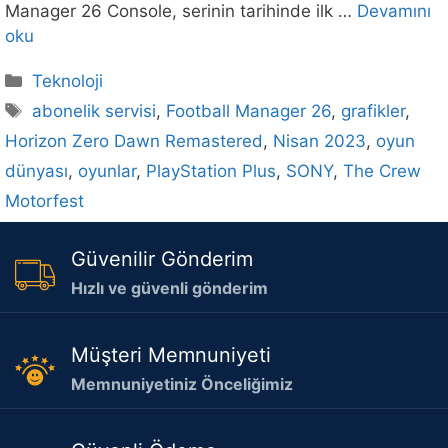
Manager 26 Console, serinin tarihinde ilk …
Devamını
oku
Kategoriler
Teknoloji
Etiketler
abonelik servisi
,
Football Manager 26
,
grafikler
,
Horizon Zero Dawn Remastered
,
Nisan 2023
,
oyun
dünyası
,
oyunlar
,
PlayStation Plus
,
SONY
,
The Crew
Motorfest
Güvenilir Gönderim
Hızlı ve güvenli gönderim
Müşteri Memnuniyeti
Memnuniyetiniz Önceliğimiz