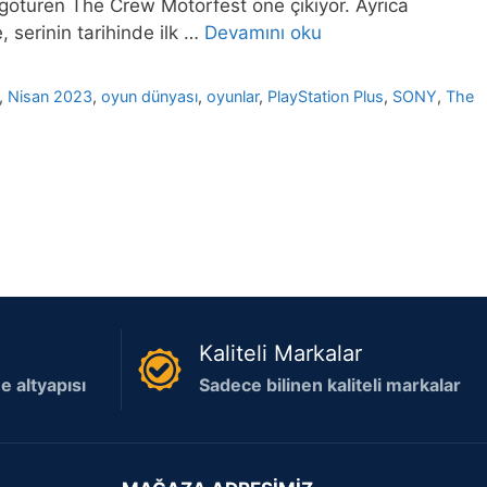
 götüren The Crew Motorfest öne çıkıyor. Ayrıca
 serinin tarihinde ilk …
Devamını oku
,
Nisan 2023
,
oyun dünyası
,
oyunlar
,
PlayStation Plus
,
SONY
,
The
Kaliteli Markalar
 altyapısı
Sadece bilinen kaliteli markalar