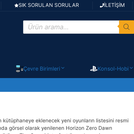
SIK SORULAN SORULAR
İLETİŞİM
Products
search
Çevre Birimleri
Konsol-Hobi
in kütüphaneye eklenecek yeni oyunların listesini resmi
ında görsel olarak yenilenen Horizon Zero Dawn