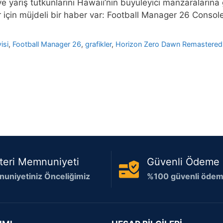
 yarış tutkunlarını Hawaii’nin büyüleyici manzaralarına
r için müjdeli bir haber var: Football Manager 26 Console,
isi
,
Football Manager 26
,
grafikler
,
Horizon Zero Dawn Remastered
teri Memnuniyeti
Güvenli Ödeme
uniyetiniz Önceliğimiz
%100 güvenli ödeme