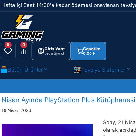
İçeriğe
Hafta içi Saat 14:00'a kadar ödemesi onaylanan tavsiye
atla
0
0
Giriş Yap
Sepetim
▾
veya üye ol
0,00
₺
Bütün Ürünler
Tavsiye Sistemler
Nisan Ayında PlayStation Plus Kütüphanesi
16 Nisan 2026
Sony, 21 Nisa
olarak açıkla