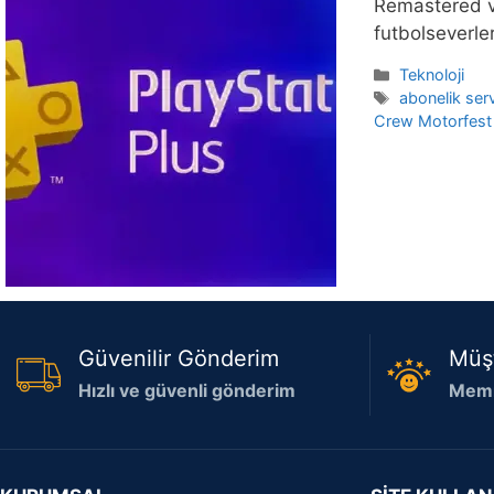
Remastered ve
futbolseverle
Kategoriler
Teknoloji
Etiketler
abonelik serv
Crew Motorfest
Güvenilir Gönderim
Müş
Hızlı ve güvenli gönderim
Memn