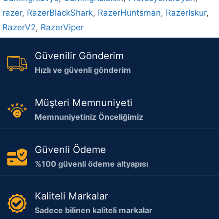
razer
,
RazerBlackShark
,
RazerHuntsman
,
RazerIskur
,
RazerV2
,
RazerViper
Güvenilir Gönderim
Hızlı ve güvenli gönderim
Müşteri Memnuniyeti
Memnuniyetiniz Önceliğimiz
Güvenli Ödeme
%100 güvenli ödeme altyapısı
Kaliteli Markalar
Sadece bilinen kaliteli markalar