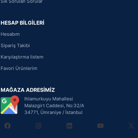
Sık Sorulan Sorular
HESAP BİLGİLERİ
Hesabım
Sipariş Takibi
Karşılaştırma listem
Favori Ürünlerim
MAĞAZA ADRESİMİZ
Ihlamurkuyu Mahallesi
Malazgirt Caddesi, No:32/A
34771, Ümraniye / İstanbul
facebook
instagram
linkedin
youtube
X