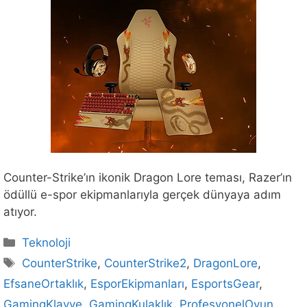
Counter-Strike’ın ikonik Dragon Lore teması, Razer’ın
ödüllü e-spor ekipmanlarıyla gerçek dünyaya adım
atıyor.
Kategoriler
Teknoloji
Etiketler
CounterStrike
,
CounterStrike2
,
DragonLore
,
EfsaneOrtaklık
,
EsporEkipmanları
,
EsportsGear
,
GamingKlavye
,
GamingKulaklık
,
ProfesyonelOyun
,