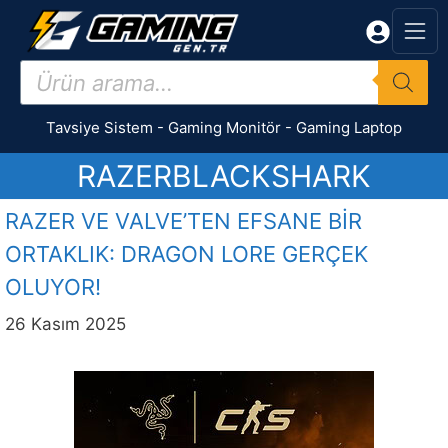
İçeriğe
atla
Products
search
Tavsiye Sistem
-
Gaming Monitör
-
Gaming Laptop
RAZERBLACKSHARK
RAZER VE VALVE’TEN EFSANE BİR
ORTAKLIK: DRAGON LORE GERÇEK
OLUYOR!
26 Kasım 2025