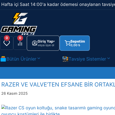
İçeriğe
Hafta içi Saat 14:00'a kadar ödemesi onaylanan tavsiye
atla
0
0
Giriş Yap
Sepetim
▾
veya üye ol
0,00
₺
Bütün Ürünler
Tavsiye Sistemler
RAZER VE VALVE’TEN EFSANE BİR ORTAK
26 Kasım 2025