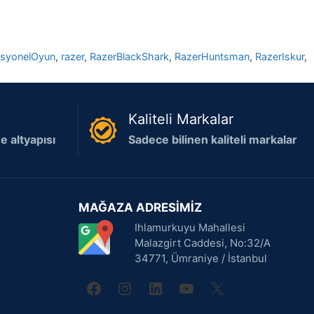
esyonelOyun
,
razer
,
RazerBlackShark
,
RazerHuntsman
,
RazerIskur
,
Kaliteli Markalar
 altyapısı
Sadece bilinen kaliteli markalar
MAĞAZA ADRESİMİZ
Ihlamurkuyu Mahallesi
Malazgirt Caddesi, No:32/A
34771, Ümraniye / İstanbul
facebook
instagram
linkedin
youtube
X