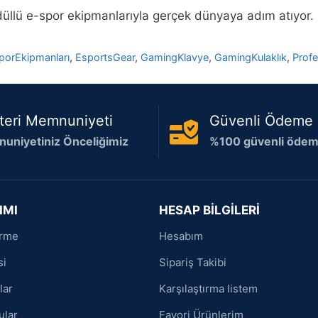
düllü e-spor ekipmanlarıyla gerçek dünyaya adım atıyor.
porEkipmanları
,
EsportsGear
,
GamingKlavye
,
GamingKulaklık
,
Prof
teri Memnuniyeti
Güvenli Ödeme
uniyetiniz Önceliğimiz
%100 güvenli ödeme
IMI
HESAP BİLGİLERİ
irme
Hesabım
si
Sipariş Takibi
lar
Karşılaştırma listem
ular
Favori Ürünlerim