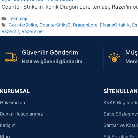
Counter-Strike’ın ikonik Dragon Lore teması, Razer’ın ö
Kategoriler
Teknoloji
Etiketler
CounterStrike
,
CounterStrike2
,
DragonLore
,
EfsaneOrtaklık
,
Es
RazerV2
,
RazerViper
Güvenilir Gönderim
Müş
Hızlı ve güvenli gönderim
Memn
KURUMSAL
SİTE KULLAN
Hakkımızda
KVKK Bilgilend
Banka Hesaplarımız
Satış Sözleşme
İletişim
Şartlar ve Koşul
Blog
Sık Sorulan Sor