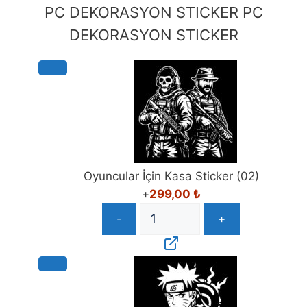
Ayar
PC DEKORASYON STICKER
PC
adet
DEKORASYON STICKER
Oyuncular İçin Kasa Sticker (02)
+
299,00
₺
-
+