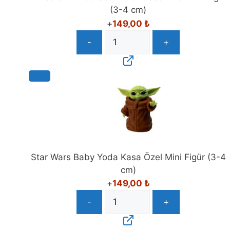
(3-4 cm)
+
149,00
₺
-
+
Star Wars Baby Yoda Kasa Özel Mini Figür (3-4
cm)
+
149,00
₺
-
+