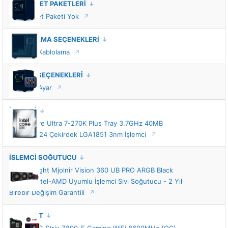
VIP HİZMET PAKETLERİ
VIP Hizmet Paketi Yok
KABLOLAMA SEÇENEKLERİ
Standart Kablolama
TUNING SEÇENEKLERİ
Standart Ayar
İŞLEMCİ
INTEL Core Ultra 7-270K Plus Tray 3.7GHz 40MB
Önbellek 24 Çekirdek LGA1851 3nm İşlemci
İŞLEMCİ SOĞUTUCU
Thermalright Mjolnir Vision 360 UB PRO ARGB Black
360mm Intel-AMD Uyumlu İşlemci Sıvı Soğutucu - 2 Yıl
Birebir Değişim Garantili
ANAKART