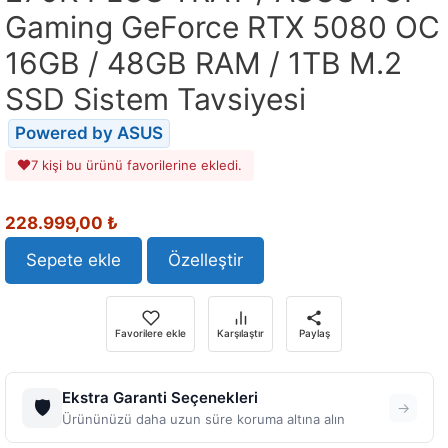
Gaming GeForce RTX 5080 OC
16GB / 48GB RAM / 1TB M.2
SSD Sistem Tavsiyesi
Powered by ASUS
7 kişi bu ürünü favorilerine ekledi.
Orijinal
Şu
228.999,00
₺
fiyat:
andaki
242.161,10 ₺.
fiyat:
Sepete ekle
Özelleştir
228.999,00 ₺.
Favorilere ekle
Karşılaştır
Paylaş
Ekstra Garanti Seçenekleri
🛡️
→
Ürününüzü daha uzun süre koruma altına alın