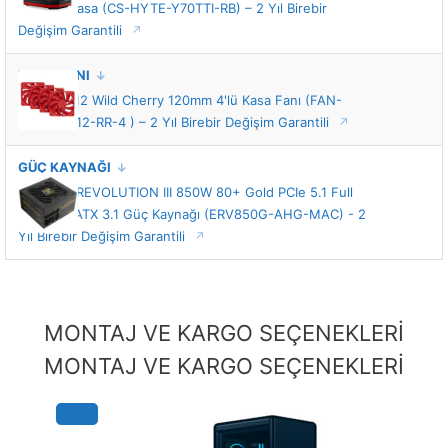
Gaming Kasa (CS-HYTE-Y70TTI-RB) – 2 Yıl Birebir
Değişim Garantili
KASA FANI
HYTE FA12 Wild Cherry 120mm 4'lü Kasa Fanı (FAN-
HYTE-FA12-RR-4 ) – 2 Yıl Birebir Değişim Garantili
GÜÇ KAYNAĞI
Enermax REVOLUTION III 850W 80+ Gold PCIe 5.1 Full
Modüler ATX 3.1 Güç Kaynağı (ERV850G-AHG-MAC) - 2
Yıl Birebir Değişim Garantili
MONTAJ VE KARGO SEÇENEKLERİ
MONTAJ VE KARGO SEÇENEKLERİ