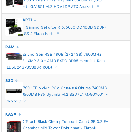
ASUS ROG Strix Z890-F Gaming WiFi 8600MHz (OC)
DDR5 Soket LGA1851 M.2 HDMI DP ATX Anakart
EKRAN KARTI
ASUS TUF Gaming GeForce RTX 5080 OC 16GB GDDR7
256 Bit DLSS 4 Ekran Kartı
RAM
Lexar ARES 2nd Gen RGB 48GB (2x24GB) 7600MHz
CL38 INTEL XMP 3.0 - AMD EXPO DDR5 Heatsink Ram
(LD5U24G76C38BR-RGD)
SSD
Lexar NM790 1TB NVMe PCIe Gen4 x4 Okuma 7400MB
– Yazma 6500MB PS5 Uyumlu M.2 SSD (LNM790X001T-
RNNNG)
KASA
HYTE Y70 Touch Black Cherry Temperli Cam USB 3.2 E-
ATX Dual Chamber Mid Tower Dokunmatik Ekranlı