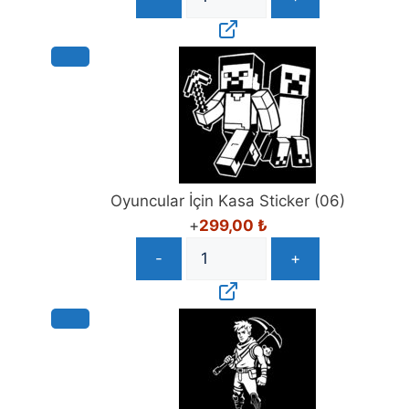
Oyuncular İçin Kasa Sticker (06)
+
299,00
₺
-
+