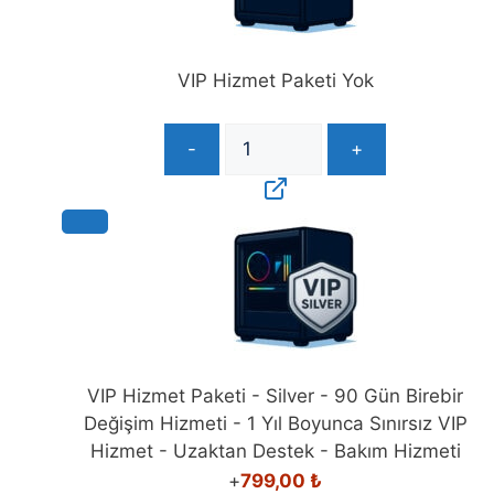
montajı
yapılmaz)
adet
VIP Hizmet Paketi Yok
-
+
VIP Hizmet Paketi - Silver - 90 Gün Birebir
Değişim Hizmeti - 1 Yıl Boyunca Sınırsız VIP
Hizmet - Uzaktan Destek - Bakım Hizmeti
+
799,00
₺