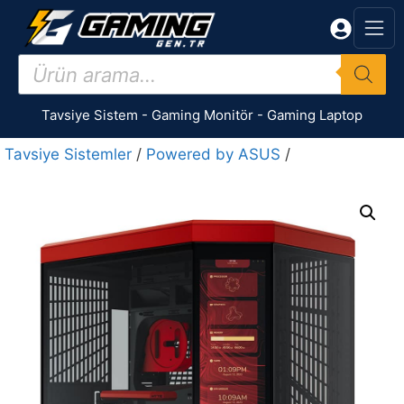
İçeriğe
atla
Products
search
Tavsiye Sistem
-
Gaming Monitör
-
Gaming Laptop
Tavsiye Sistemler
/
Powered by ASUS
/