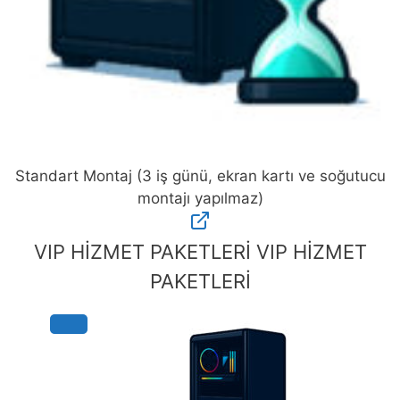
Standart Montaj (3 iş günü, ekran kartı ve soğutucu
montajı yapılmaz)
Standart
Montaj
VIP HİZMET PAKETLERİ
VIP HİZMET
(3
PAKETLERİ
iş
günü,
ekran
kartı
ve
soğutucu