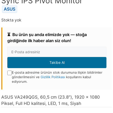
Sync IPS Pivot Monitör
ASUS
Stokta yok
⏳
Bu ürün şu anda elimizde yok — stoğa
girdiğinde ilk haber alan siz olun!
E-
posta
Adresi
Takibe Al
E-posta adresime ürünün stok durumuna ilişkin bildirimler
gönderilmesini ve
Gizlilik Politikası
koşullarını kabul
ediyorum.
Bu
ürün
ASUS VA249QGS, 60,5 cm (23.8″), 1920 x 1080
stoğa
Piksel, Full HD kalitesi, LED, 1 ms, Siyah
döndüğünde