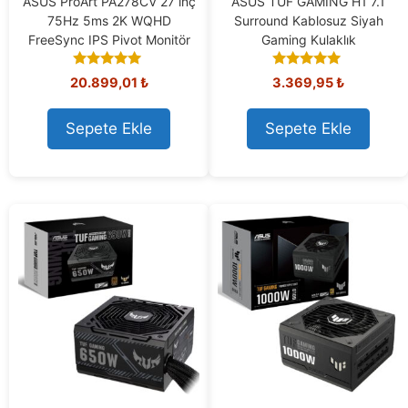
ASUS ProArt PA278CV 27 inç
ASUS TUF GAMING H1 7.1
75Hz 5ms 2K WQHD
Surround Kablosuz Siyah
FreeSync IPS Pivot Monitör
Gaming Kulaklık
5.00
4.77
20.899,01
₺
3.369,95
₺
out of 5
out of 5
Sepete Ekle
Sepete Ekle