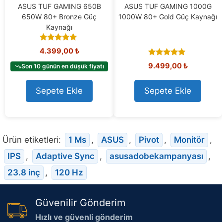
ASUS TUF GAMING 650B
ASUS TUF GAMING 1000G
650W 80+ Bronze Güç
1000W 80+ Gold Güç Kaynağı
Kaynağı
4.90
4.399,00
₺
out of 5
5.00
9.499,00
₺
Son 10 günün en düşük fiyatı
out of 5
Sepete Ekle
Sepete Ekle
Ürün etiketleri:
1 Ms
,
ASUS
,
Pivot
,
Monitör
,
IPS
,
Adaptive Sync
,
asusadobekampanyası
,
23.8 inç
,
120 Hz
Güvenilir Gönderim
Hızlı ve güvenli gönderim