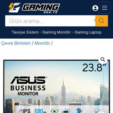
İçeriğe
atla
Products
search
Tavsiye Sistem
-
Gaming Monitör
-
Gaming Laptop
Çevre Birimleri
/
Monitör
/