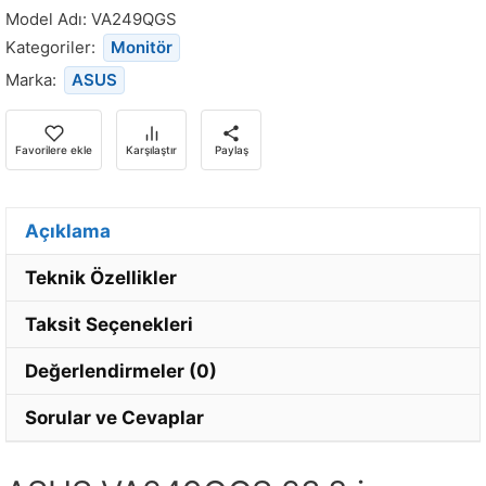
bildirim
Model Adı:
VA249QGS
almak
Kategoriler:
Monitör
için
Marka:
ASUS
e-
posta
adresinizi
Favorilere ekle
Karşılaştır
Paylaş
girin.
Açıklama
Teknik Özellikler
Taksit Seçenekleri
Değerlendirmeler (0)
Sorular ve Cevaplar