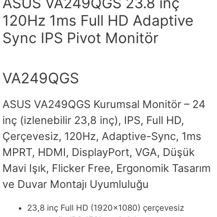
ASUS VA249QGS 23.8 inç
120Hz 1ms Full HD Adaptive
Sync IPS Pivot Monitör
VA249QGS
ASUS VA249QGS Kurumsal Monitör – 24
inç (izlenebilir 23,8 inç), IPS, Full HD,
Çerçevesiz, 120Hz, Adaptive-Sync, 1ms
MPRT, HDMI, DisplayPort, VGA, Düşük
Mavi Işık, Flicker Free, Ergonomik Tasarım
ve Duvar Montajı Uyumluluğu
23,8 inç Full HD (1920×1080) çerçevesiz