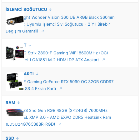
İŞLEMCİ SOĞUTUCU
Thermalright Wonder Vision 360 UB ARGB Black 360mm
Intel-AMD Uyumlu İşlemci Sıvı Soğutucu - 2 Yıl Birebir
Değişim Garantili
ANAKART
ASUS ROG Strix Z890-F Gaming WiFi 8600MHz (OC)
DDR5 Soket LGA1851 M.2 HDMI DP ATX Anakart
EKRAN KARTI
ASUS TUF Gaming GeForce RTX 5090 OC 32GB GDDR7
512 Bit DLSS 4 Ekran Kartı
RAM
Lexar ARES 2nd Gen RGB 48GB (2x24GB) 7600MHz
CL38 INTEL XMP 3.0 - AMD EXPO DDR5 Heatsink Ram
(LD5U24G76C38BR-RGD)
SSD