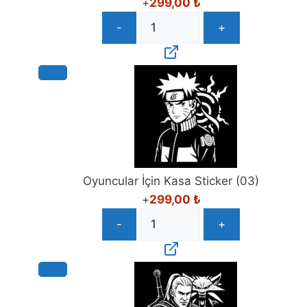
+
299,00
₺
-
+
Oyuncular İçin Kasa Sticker (03)
+
299,00
₺
-
+