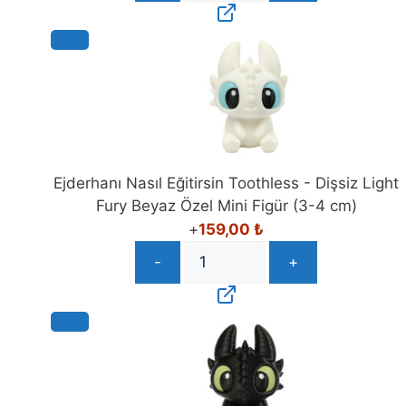
Ejderhanı Nasıl Eğitirsin Toothless - Dişsiz Light
Fury Beyaz Özel Mini Figür (3-4 cm)
+
159,00
₺
-
+