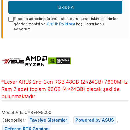
Adresi
Takibe Al
E-posta adresime ürünün stok durumuna ilişkin bildirimler
gönderilmesini ve
Gizlilik Politikası
koşullarını kabul
ediyorum.
Bu
ürün
stoğa
döndüğünde
bildirim
almak
için
*Lexar ARES 2nd Gen RGB 48GB (2x24GB) 7600MHz
e-
Ram 2 adet toplam 96GB (4x24GB) olacak şekilde
posta
bulunmaktadır.
adresinizi
girin.
Model Adı:
CYBER-5090
Kategoriler:
Tavsiye Sistemler
,
Powered by ASUS
,
Geforce RTX Gaming