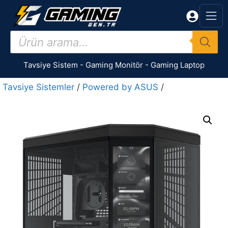
İçeriğe
atla
Products
search
Tavsiye Sistem
-
Gaming Monitör
-
Gaming Laptop
Tavsiye Sistemler
/
Powered by ASUS
/