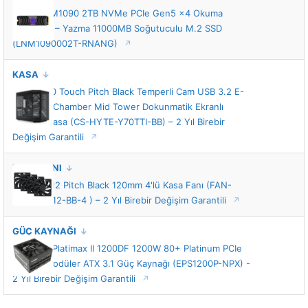
Lexar LNM1090 2TB NVMe PCIe Gen5 x4 Okuma
12000MB – Yazma 11000MB Soğutuculu M.2 SSD
(LNM1090002T-RNANG)
KASA
HYTE Y70 Touch Pitch Black Temperli Cam USB 3.2 E-
ATX Dual Chamber Mid Tower Dokunmatik Ekranlı
Gaming Kasa (CS-HYTE-Y70TTI-BB) – 2 Yıl Birebir
Değişim Garantili
KASA FANI
HYTE FA12 Pitch Black 120mm 4'lü Kasa Fanı (FAN-
HYTE-FA12-BB-4 ) – 2 Yıl Birebir Değişim Garantili
GÜÇ KAYNAĞI
Enermax Platimax II 1200DF 1200W 80+ Platinum PCIe
5.1 Full Modüler ATX 3.1 Güç Kaynağı (EPS1200P-NPX) -
2 Yıl Birebir Değişim Garantili