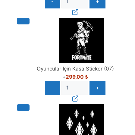
-
+
Oyuncular İçin Kasa Sticker (07)
+
299,00
₺
-
+