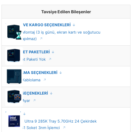
Tavsiye Edilen Bileşenler
MONTAJ VE KARGO SEÇENEKLERİ
Standart Montaj (3 iş günü, ekran kartı ve soğutucu
montajı yapılmaz)
VIP HİZMET PAKETLERİ
VIP Hizmet Paketi Yok
KABLOLAMA SEÇENEKLERİ
Standart Kablolama
TUNING SEÇENEKLERİ
Standart Ayar
İŞLEMCİ
Intel Core Ultra 9 285K Tray 5.70GHz 24 Çekirdek
36MB 1851 Soket 3nm İşlemci