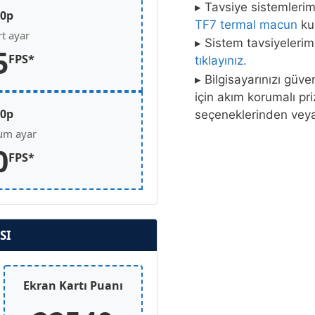
▸ Tavsiye sistemleri
80p
TF7 termal macun
kul
t ayar
▸ Sistem tavsiyelerim
5
FPS*
tıklayınız.
▸ Bilgisayarınızı güv
için akım korumalı pr
40p
seçeneklerinden ve
m ayar
0
FPS*
SI
Ekran Kartı Puanı