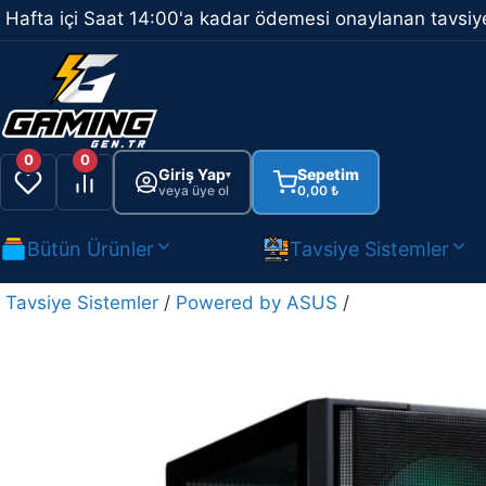
İçeriğe
Hafta içi Saat 14:00'a kadar ödemesi onaylanan tavsiye
atla
0
0
Giriş Yap
Sepetim
▾
veya üye ol
0,00
₺
Bütün Ürünler
Tavsiye Sistemler
Tavsiye Sistemler
/
Powered by ASUS
/