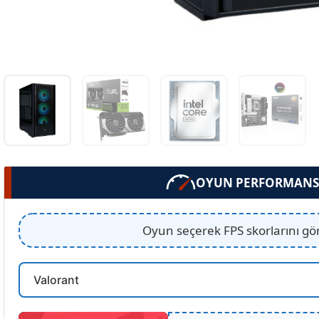
OYUN PERFORMANS
Oyun seçerek FPS skorlarını gö
Oyun
Secin