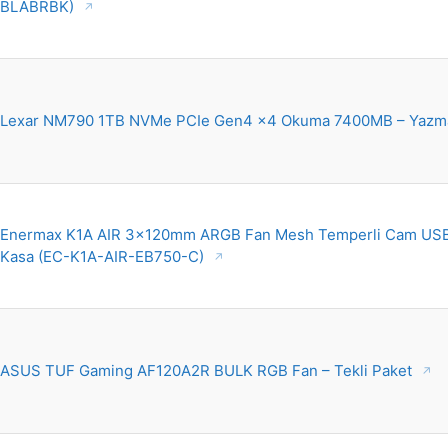
BLABRBK)
Lexar NM790 1TB NVMe PCIe Gen4 x4 Okuma 7400MB – Yaz
Enermax K1A AIR 3x120mm ARGB Fan Mesh Temperli Cam USB
Kasa (EC-K1A-AIR-EB750-C)
ASUS TUF Gaming AF120A2R BULK RGB Fan – Tekli Paket