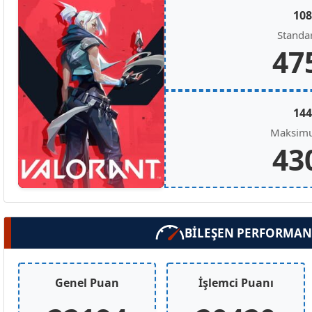
10
Standar
47
14
Maksimu
43
BİLEŞEN PERFORMAN
Genel Puan
İşlemci Puanı