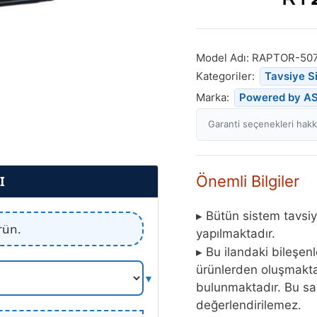
Model Adı:
RAPTOR-50
Kategoriler:
Tavsiye S
Marka:
Powered by A
Garanti seçenekleri hakkı
Önemli Bilgiler
I
▸ Bütün sistem tavsiy
rün.
yapılmaktadır.
▸ Bu ilandaki bileşen
ürünlerden oluşmaktad
bulunmaktadır. Bu say
değerlendirilemez.